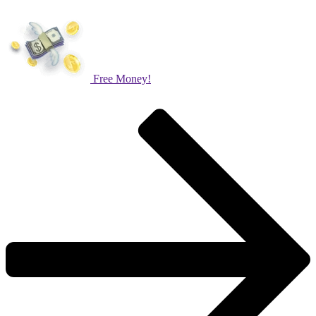
Free Money!