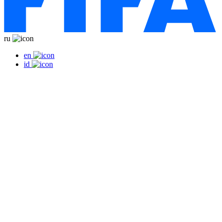
ru
en
id