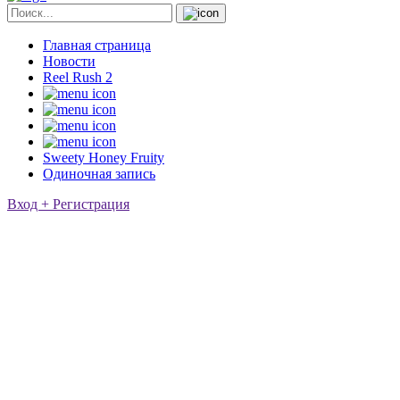
Главная страница
Новости
Reel Rush 2
Sweety Honey Fruity
Одиночная запись
Вход
+
Регистрация