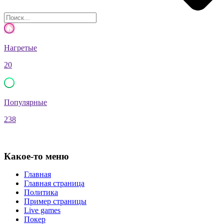
Нагретые
20
Популярные
238
Какое-то меню
Главная
Главная страница
Политика
Пример страницы
Live games
Покер